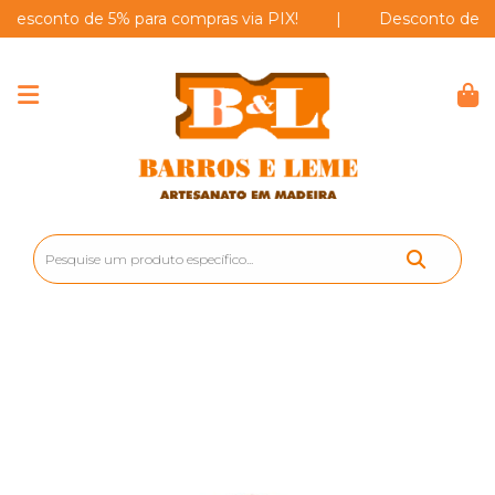
onto de 5% para compras via PIX!
|
Desconto de 5% par