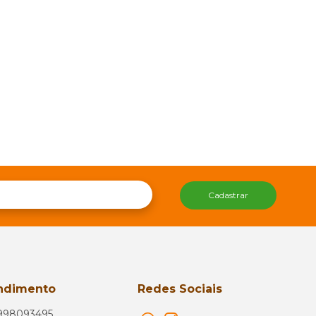
Cadastrar
ndimento
Redes Sociais
998093495