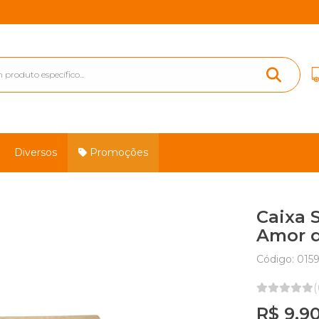
Diversos
Promoções
Caixa 
Amor d
Código: 015
(
R$ 9,9