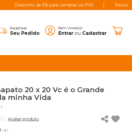
Desconto de 5% para compras via PIX!
|
Desconto de 5%
Reatrear
Bem Vinda(o)!
Seu Pedido
Entrar
ou
Cadastrar
Sapato 20 x 20 Vc é o Grande
a minha Vida
97
0)
Avaliar produto
0
un.