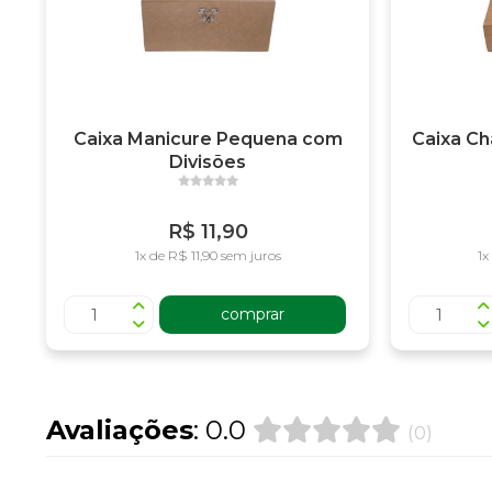
Caixa Manicure Pequena com
Caixa C
Divisões
R$ 11,90
1x de R$ 11,90 sem juros
1x
comprar
Avaliações
: 0.0
(0)