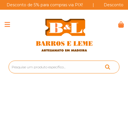
esconto de 5% para compras via PIX!
|
Desconto de 5% 