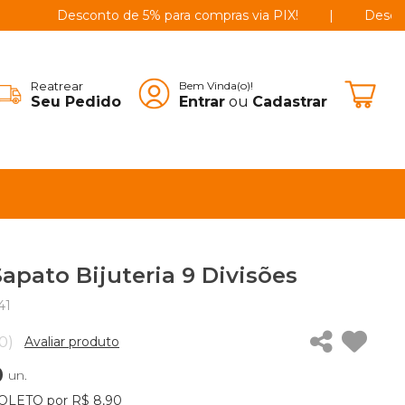
Desconto de 5% para compras via PIX!
|
Desconto de 
Reatrear
Bem Vinda(o)!
Seu Pedido
Entrar
ou
Cadastrar
Sapato Bijuteria 9 Divisões
41
0)
Avaliar produto
0
un.
OLETO por R$ 8,90