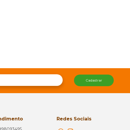
Cadastrar
ndimento
Redes Sociais
998093495