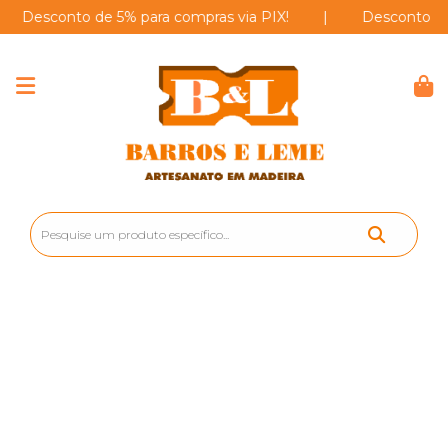
esconto de 5% para compras via PIX!
|
Desconto de 5% 