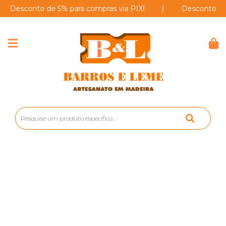
sconto de 5% para compras via PIX!
|
Desconto de 5% p