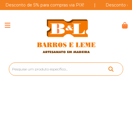
sconto de 5% para compras via PIX!
|
Desconto de 5% p