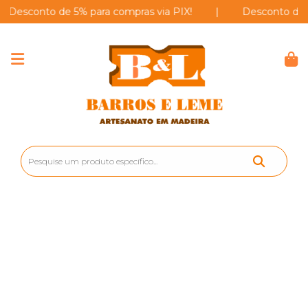
conto de 5% para compras via PIX!
|
Desconto de 5% pa