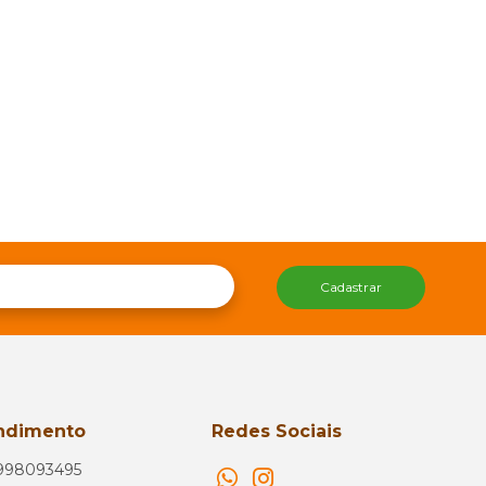
Cadastrar
ndimento
Redes Sociais
998093495