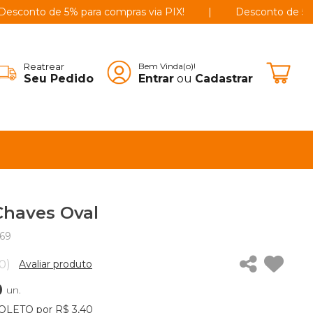
o de 5% para compras via PIX!
|
Desconto de 5% para co
Reatrear
Bem Vinda(o)!
Seu Pedido
Entrar
ou
Cadastrar
Chaves Oval
69
0)
Avaliar produto
0
un.
OLETO por R$ 3,40