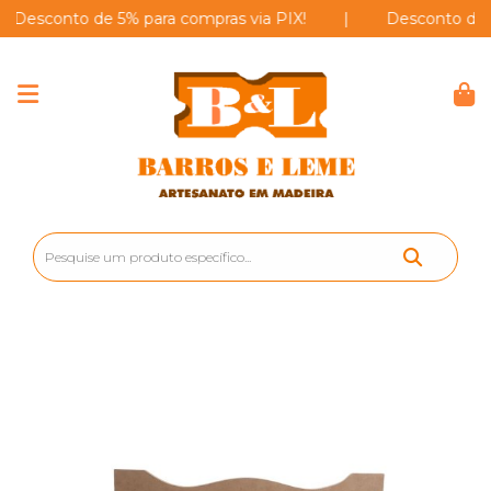
sconto de 5% para compras via PIX!
|
Desconto de 5% pa