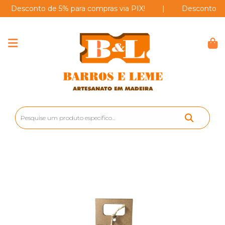
esconto de 5% para compras via PIX!
|
Desconto de 5% 