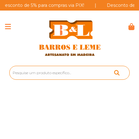
onto de 5% para compras via PIX!
|
Desconto de 5% par