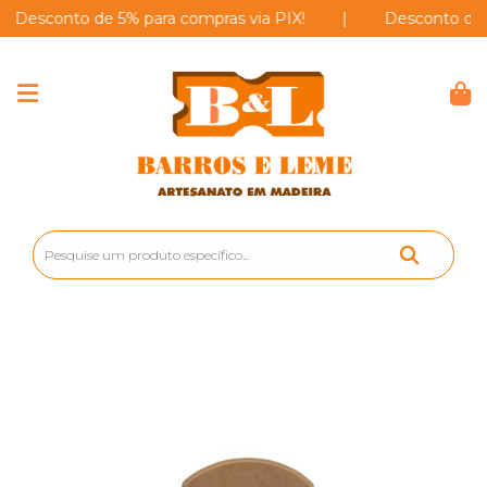
conto de 5% para compras via PIX!
|
Desconto de 5% pa