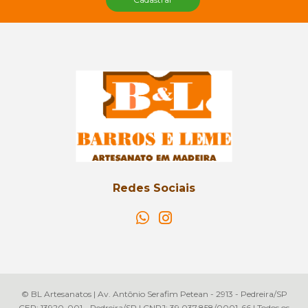
Redes Sociais
© BL Artesanatos | Av. Antônio Serafim Petean - 2913 - Pedreira/SP
CEP: 13920-001 - Pedreira/SP | CNPJ: 39.037.858/0001-66 | Todos os