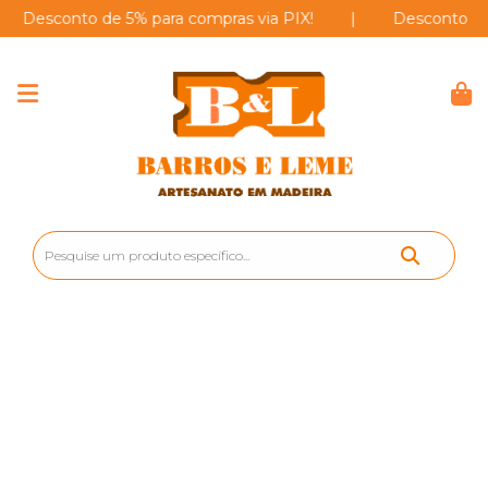
sconto de 5% para compras via PIX!
|
Desconto de 5% p