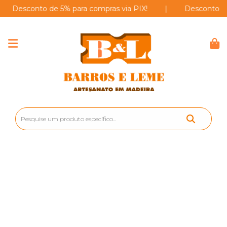
esconto de 5% para compras via PIX!
|
Desconto de 5% 