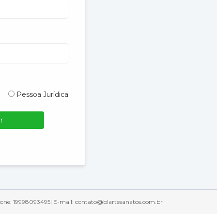
Pessoa Jurídica
r
lefone: 19998093495| E-mail: contato@blartesanatos.com.br