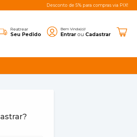
Desconto de 5% para compras via PIX!
Reatrear
Bem Vinda(o)!
Seu Pedido
Entrar
ou
Cadastrar
astrar?