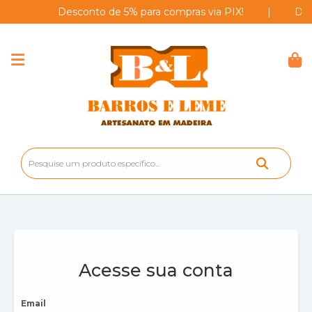
Desconto de 5% para compras via PIX!
|
Desc
Acesse sua conta
Email