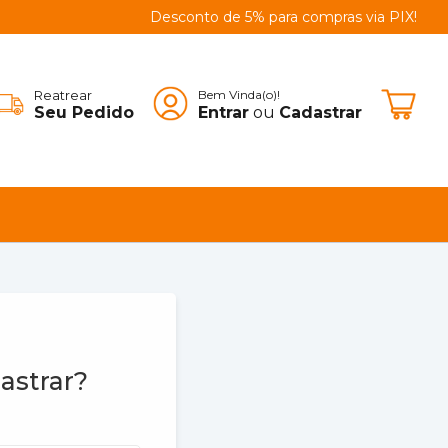
Desconto de 5% para compras via PIX!
|
Reatrear
Bem Vinda(o)!
Seu Pedido
Entrar
ou
Cadastrar
astrar?