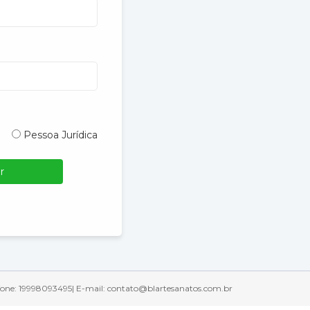
Pessoa Jurídica
r
lefone: 19998093495| E-mail: contato@blartesanatos.com.br